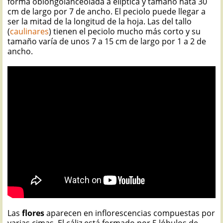
forma oblongolanceolada a elíptica y tamaño hata 30
cm de largo por 7 de ancho. El peciolo puede llegar a
ser la mitad de la longitud de la hoja. Las del tallo
(
caulinares
) tienen el peciolo mucho más corto y su
tamaño varía de unos 7 a 15 cm de largo por 1 a 2 de
ancho.
Las
flores
aparecen en inflorescencias compuestas por
varias cimas. El cáliz está formado por 5 lóbulos de