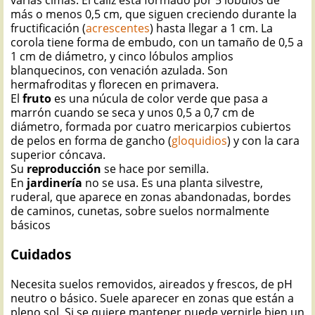
más o menos 0,5 cm, que siguen creciendo durante la
fructificación (
acrescentes
) hasta llegar a 1 cm. La
corola tiene forma de embudo, con un tamaño de 0,5 a
1 cm de diámetro, y cinco lóbulos amplios
blanquecinos, con venación azulada. Son
hermafroditas y florecen en primavera.
El
fruto
es una núcula de color verde que pasa a
marrón cuando se seca y unos 0,5 a 0,7 cm de
diámetro, formada por cuatro mericarpios cubiertos
de pelos en forma de gancho (
gloquidios
) y con la cara
superior cóncava.
Su
reproducción
se hace por semilla.
En
jardinería
no
se usa. Es una planta silvestre,
ruderal, que aparece en zonas abandonadas, bordes
de caminos, cunetas, sobre suelos normalmente
básicos
Cuidados
Necesita suelos removidos, aireados y frescos, de pH
neutro o básico. Suele aparecer en zonas que están a
pleno sol. Si se quiere mantener puede vernirle bien un