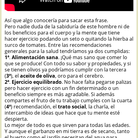
Así que algo conocería para sacar esta frase.
Pero nadie duda de la sabiduría de este hombre ni de
los beneficios para el cuerpo y la mente que tiene
hacer ejercicio podando un seto o quitando la hierba al
surco de tomates. Entre las recomendaciones
generales para la salud tendríamos ya dos cumplidas:
1ª
.
Alimentación sana
. ¡Qué mas sano que comer lo
que se produce! Con todo su sabor y propiedades, y si
se tienen olivos ya podríamos cumplir con la tercera
(
3ª
), el
aceite de oliva
, oro para el cerebro.
2ª
.
Ejercicio equilibrado
. No hace falta pegarse palizas
pero hacer ejercicio con un fin determinado o un
beneficio siempre es más agradable. Si además
compartes el fruto de tu trabajo cumples con la cuarta
(
4ª
) recomendación, el
trato social
, la charla, el
intercambio de ideas que hace que tu mente esté
despierta.
Lo mejor de todo es que sirven para todas las edades.
Y aunque el garbanzo en mi tierra es de secano, tanto
el huerto como el jardín necesitan del agua para