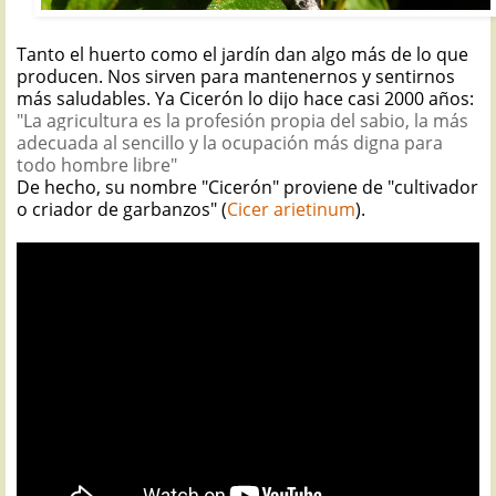
Tanto el huerto como el jardín dan algo más de lo que
producen. Nos sirven para mantenernos y sentirnos
más saludables. Ya Cicerón lo dijo hace casi 2000 años:
"La agricultura es la profesión propia del sabio, la más
adecuada al sencillo y la ocupación más digna para
todo hombre libre"
De hecho, su nombre "Cicerón" proviene de "cultivador
o criador de garbanzos" (
Cicer arietinum
).