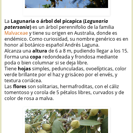
LAGUNARIA: Lagunaria patersonia
La
Lagunaria o árbol del picapica (
Lagunaria
patersonia
)
es un árbol perennifolio de la familia
Malvaceae
y tiene su origen en Australia, donde es
endémico. Como curiosidad, su nombre genérico es en
honor al botánico español Andrés Laguna.
Alcanza una
altura
de 6 a 8 m, pudiendo llegar a los 15.
Forma una
copa
redondeada y frondosa mediante
poda o bien columnar si se deja libre.
Tiene
hojas
simples, pedunculadas, ovoelípticas, color
verde brillante por el haz y grisáceo por el envés, y
textura coriácea.
Las
flores
son solitarias, hermafroditas, con el cáliz
tomentoso y corola de 5 pétalos libres, curvados y de
color de rosa a malva.