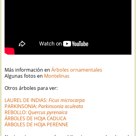
Más información en
Árboles ornamentales
Algunas fotos en
Montelinas
Otros árboles para ver:
LAUREL DE INDIAS:
Ficus microcarpa
PARKINSONIA:
Parkinsonia aculeata
REBOLLO:
Quercus pyrenaica
ÁRBOLES DE HOJA CADUCA
ÁRBOLES DE HOJA PERENNE