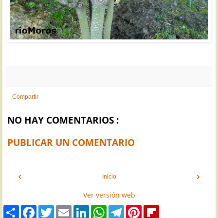
Compartir
NO HAY COMENTARIOS :
PUBLICAR UN COMENTARIO
‹
›
Inicio
Ver versión web
S
F
T
E
L
W
T
P
F
h
a
w
m
i
h
e
i
l