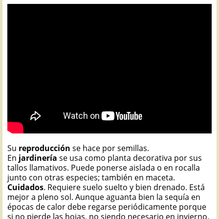
Su
reproducción
se hace por semillas.
En
jardinería
se usa como planta decorativa por sus
tallos llamativos. Puede ponerse aislada o en rocalla
junto con otras especies; también en maceta.
Cuidados
. Requiere suelo suelto y bien drenado. Está
mejor a pleno sol. Aunque aguanta bien la sequía en
épocas de calor debe regarse periódicamente porque
si no pierde las hojas, no siendo necesario en invierno.