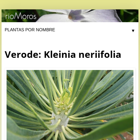
▼
Verode: Kleinia neriifolia