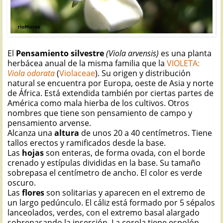
El
Pensamiento silvestre
(Viola arvensis)
es una planta
herbácea anual de la misma familia que la
VIOLETA:
Viola odorata
(
Violaceae
). Su origen y distribución
natural se encuentra por Europa, oeste de Asia y norte
de África. Está extendida también por ciertas partes de
América como mala hierba de los cultivos. Otros
nombres que tiene son pensamiento de campo y
pensamiento arvense.
Alcanza una
altura
de unos 20 a 40 centímetros. Tiene
tallos erectos y ramificados desde la base.
Las
hojas
son enteras, de forma ovada, con el borde
crenado y estípulas divididas en la base. Su tamaño
sobrepasa el centímetro de ancho. El color es verde
oscuro.
Las
flores
son solitarias y aparecen en el extremo de
un largo pedúnculo. El cáliz está formado por 5 sépalos
lanceolados, verdes, con el extremo basal alargado
sobrepasando la inserción. La corola tiene espolón