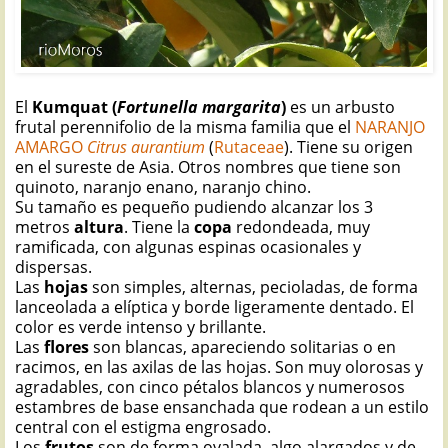
El
Kumquat (
Fortunella margarita
)
es un arbusto
frutal perennifolio de la misma familia que el
NARANJO
AMARGO
Citrus aurantium
(
Rutaceae
). Tiene su origen
en el sureste de Asia. Otros nombres que tiene son
quinoto, naranjo enano, naranjo chino.
Su tamaño es pequeño pudiendo alcanzar los 3
metros
altura
. Tiene la
copa
redondeada, muy
ramificada, con algunas espinas ocasionales y
dispersas.
Las
hojas
son simples, alternas, pecioladas, de forma
lanceolada a elíptica y borde ligeramente dentado. El
color es verde intenso y brillante.
Las
flores
son blancas, apareciendo solitarias o en
racimos, en las axilas de las hojas. Son muy olorosas y
agradables, con cinco pétalos blancos y numerosos
estambres de base ensanchada que rodean a un estilo
central con el estigma engrosado.
Los
frutos
son de forma ovalada, algo alargados y de