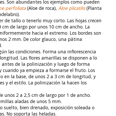
es. Son abundantes los ejemplos como pueden
oe perfoliata
(Aloe de roca),
Aloe plicatilis
(Planta
ndelabro).
er de tallo o tenerlo muy corto. Las hojas crecen
50 cm de largo por unos 10 cm de ancho. La
niformemente hacia el extremo. Los bordes son
nos 2 mm. De color glauco, una pátina
.
egún las condiciones. Forma una inflorescencia
ongitud. Las flores amarillas se disponen a lo
ta antes de la polinización y luego de forma
 y cuando ya empieza a formarse el fruto. Los
 en la base, de unos 2 a 3 cm de longitud, y
s y el estilo. La polinización la hacen los
de unos 2 a 2,5 cm de largo por 1 de ancho.
semillas aladas de unos 5 mm.
elo suelto, bien drenado, exposición soleada o
s. No soporta las heladas.