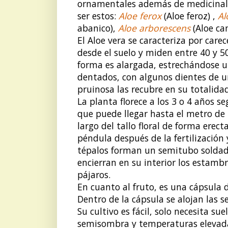
ornamentales además de medicinal
ser estos:
Aloe ferox
(Aloe feroz) ,
Al
abanico),
Aloe arborescens
(Aloe ca
El Aloe vera se caracteriza por carec
desde el suelo y miden entre 40 y 
forma es alargada, estrechándose u
dentados, con algunos dientes de u
pruinosa las recubre en su totalidad
La planta florece a los 3 o 4 años s
que puede llegar hasta el metro de l
largo del tallo floral de forma erec
péndula después de la fertilización
tépalos forman un semitubo soldado
encierran en su interior los estambre
pájaros.
En cuanto al fruto, es una cápsula 
Dentro de la cápsula se alojan las 
Su cultivo es fácil, solo necesita su
semisombra y temperaturas elevada