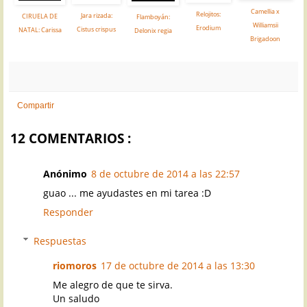
Camellia x
Relojitos:
Jara rizada:
CIRUELA DE
Flamboyán:
Williamsii
Erodium
Cistus crispus
NATAL: Carissa
Delonix regia
Brigadoon
Compartir
12 COMENTARIOS :
Anónimo
8 de octubre de 2014 a las 22:57
guao ... me ayudastes en mi tarea :D
Responder
Respuestas
riomoros
17 de octubre de 2014 a las 13:30
Me alegro de que te sirva.
Un saludo