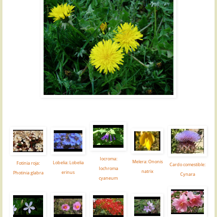
Iocroma:
Melera: Ononis
Lobelia: Lobelia
Fotinia roja:
Cardo comestible:
Iochroma
natrix
erinus
Photinia glabra
Cynara
cyaneum