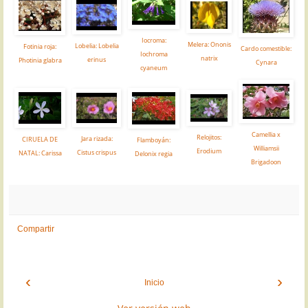
Iocroma:
Melera: Ononis
Lobelia: Lobelia
Fotinia roja:
Cardo comestible:
Iochroma
natrix
erinus
Photinia glabra
Cynara
cyaneum
Camellia x
Relojitos:
Jara rizada:
CIRUELA DE
Flamboyán:
Williamsii
Erodium
Cistus crispus
NATAL: Carissa
Delonix regia
Brigadoon
Compartir
‹
›
Inicio