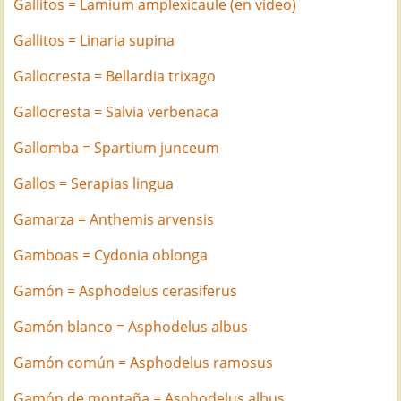
Gallitos = Lamium amplexicaule (en vídeo)
Gallitos = Linaria supina
Gallocresta = Bellardia trixago
Gallocresta = Salvia verbenaca
Gallomba = Spartium junceum
Gallos = Serapias lingua
Gamarza = Anthemis arvensis
Gamboas = Cydonia oblonga
Gamón = Asphodelus cerasiferus
Gamón blanco = Asphodelus albus
Gamón común = Asphodelus ramosus
Gamón de montaña = Asphodelus albus