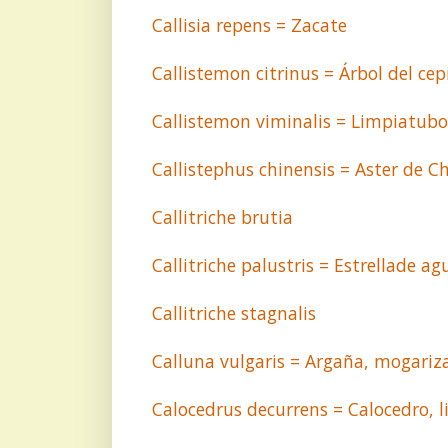
Callisia repens = Zacate
Callistemon citrinus = Árbol del cep
Callistemon viminalis = Limpiatubos
Callistephus chinensis = Aster de C
Callitriche brutia
Callitriche palustris = Estrellade ag
Callitriche stagnalis
Calluna vulgaris = Argaña, mogariz
Calocedrus decurrens = Calocedro, l