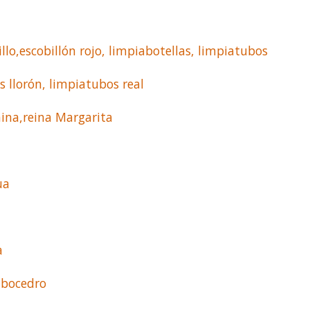
illo,escobillón rojo, limpiabotellas, limpiatubos
 llorón, limpiatubos real
hina,reina Margarita
ua
a
ibocedro