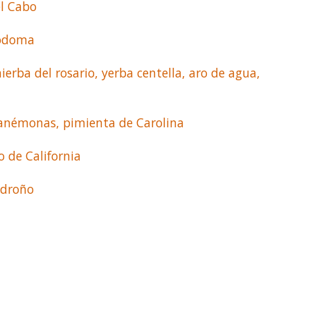
l Cabo
Sodoma
ierba del rosario, yerba centella, aro de agua,
s anémonas, pimienta de Carolina
o de California
adroño