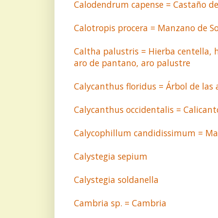
Calodendrum capense = Castaño de
Calotropis procera = Manzano de 
Caltha palustris = Hierba centella, h
aro de pantano, aro palustre
Calycanthus floridus = Árbol de la
Calycanthus occidentalis = Calicant
Calycophillum candidissimum = M
Calystegia sepium
Calystegia soldanella
Cambria sp. = Cambria