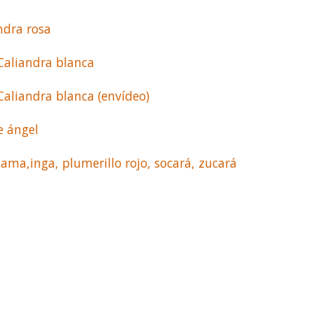
ndra rosa
Caliandra blanca
aliandra blanca (envídeo)
e ángel
lama,inga, plumerillo rojo, socará, zucará