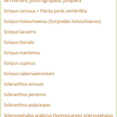
de churrero, junco agrupado, junquera
Scirpus cernuus = Planta punk, sombrillita
Scirpus holoschoenus (Scirpoides holoschoenus)
Scirpus lacustris
Scirpus litoralis
Scirpus maritimus
Scirpus supinus
Scirpus tabernaemontani
Scleranthus annuus
Scleranthus perennis
Scleranthus polycarpos
Sclerocephalus arabicus (Gymnocarpos sclerocephalus