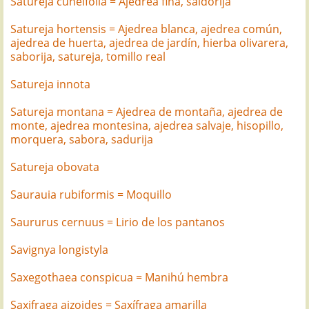
Satureja cuneifolia = Ajedrea fina, saldorija
Satureja hortensis = Ajedrea blanca, ajedrea común,
ajedrea de huerta, ajedrea de jardín, hierba olivarera,
saborija, satureja, tomillo real
Satureja innota
Satureja montana = Ajedrea de montaña, ajedrea de
monte, ajedrea montesina, ajedrea salvaje, hisopillo,
morquera, sabora, sadurija
Satureja obovata
Saurauia rubiformis = Moquillo
Saururus cernuus = Lirio de los pantanos
Savignya longistyla
Saxegothaea conspicua = Manihú hembra
Saxifraga aizoides = Saxífraga amarilla