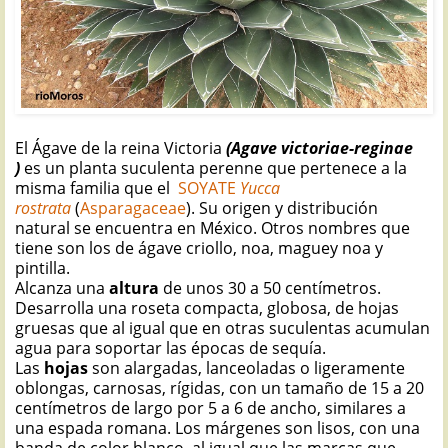
El Ágave de la reina Victoria
(Agave victoriae-reginae
)
es un planta suculenta perenne que pertenece a la
misma familia que el
SOYATE
Yucca
rostrata
(
Asparagaceae
). Su origen y distribución
natural se encuentra en México. Otros nombres que
tiene son los de ágave criollo, noa, maguey noa y
pintilla.
Alcanza una
altura
de unos 30 a 50 centímetros.
Desarrolla una roseta compacta, globosa, de hojas
gruesas que al igual que en otras suculentas acumulan
agua para soportar las épocas de sequía.
Las
hojas
son alargadas, lanceoladas o ligeramente
oblongas, carnosas, rígidas, con un tamaño de 15 a 20
centímetros de largo por 5 a 6 de ancho, similares a
una espada romana. Los márgenes son lisos, con una