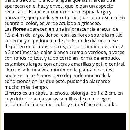
banda de color blanco, al igual que las marcas que
aparecen en el haz y envés, que le dan un aspecto
recortado. El ápice termina en una espina larga y
punzante, que puede ser retorcida, de color oscuro. En
cuanto al color, es verde azulado a grisáceo.
Las
flores
aparecen en una inflorescencia erecta, de
1,5 a 4 m de largo, densa, con las flores sobre la mitad
superior y el pedúnculo de 2 a 6 cm de diámetro. Se
disponen en grupos de tres, con un tamaño de unos 2
a 3 centímetros, color blanco crema a verdoso, a veces
con tonos rojizos, y tubo corto en forma de embudo,
estambres largos con anteras amarillas y estilo central.
Florece solo una vez, muriendo la planta después.
Suele ser a los 5 años pero depende mucho de la
condiciones en las que esté, pudiendo alargarse
mucho más tiempo.
El
fruto
es un cápsula leñosa, oblonga, de 1 a 2 cm, en
cuyo interior aloja varias semillas de color negro
brillante, forma semicircular y superficie reticulada.