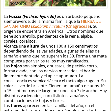
La
Fucsia
(Fuchsia hybrida)
es un arbusto pequeño,
siempreverde, de la misma familia que la
HIERBA DE
SAN ANTONIO
Epilobium hirsutum
(
Onagraceae
). Su
origen se encuentra en América . Otros nombres que
tiene son aretillo, pendientes de la reina, aljaba,
corales, coralitos.
Alcanza una
altura
de unos 100 a 150 centímetros
dependiendo de las variedades, algunas de ellas de
tamaño enano que no superan los 30. Forma una mata
compuesta por varios tallos muy ramificados.
Las
hojas
son simples, opuestas, de peciolo corto,
forma ovada, con los nervios marcados, el borde
finamente dentado y el ápice apuntado. La
consistencia es semicoriácea y el tacto algo rugoso. Su
color es verde brillante. Tienen un tamaño de unos 10
a 15 centímetros de largo por unos 4 a 7 de ancho. Hay
distintas variedades, con distintos tamaños y
combinaciones de hojas y flores.
Las
flores
aparecen en las ramillas del año, en el
extremo de largos pedúnculos péndulos que las hacen