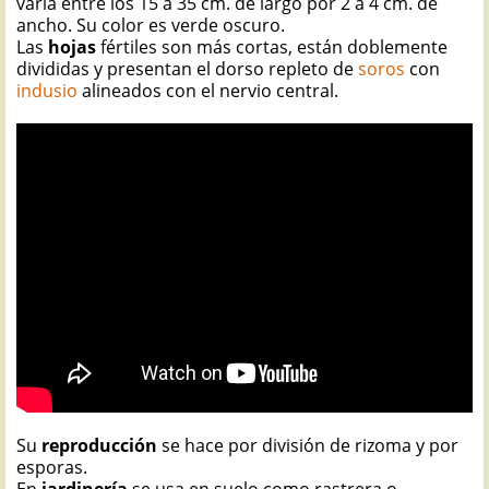
varía entre los 15 a 35 cm. de largo por 2 a 4 cm. de
ancho. Su color es verde oscuro.
Las
hojas
fértiles son más cortas, están doblemente
divididas y presentan el dorso repleto de
soros
con
indusio
alineados con el nervio central.
Su
reproducción
se hace por división de rizoma y por
esporas.